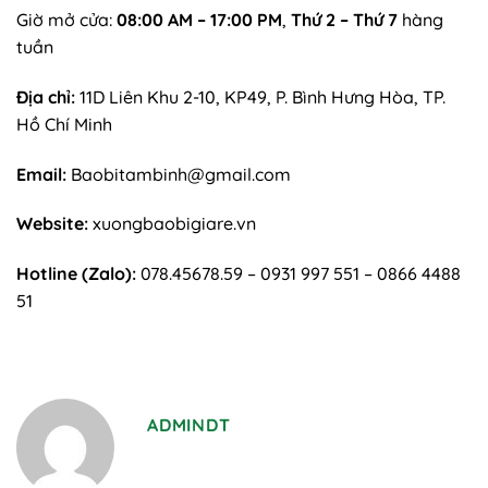
Giờ mở cửa:
08:00 AM – 17:00 PM
,
Thứ 2 – Thứ 7
hàng
tuần
Địa chỉ:
11D Liên Khu 2-10, KP49, P. Bình Hưng Hòa, TP.
Hồ Chí Minh
Email:
Baobitambinh@gmail.com
Website:
xuongbaobigiare.vn
Hotline (Zalo):
078.45678.59 – 0931 997 551 – 0866 4488
51
ADMINDT