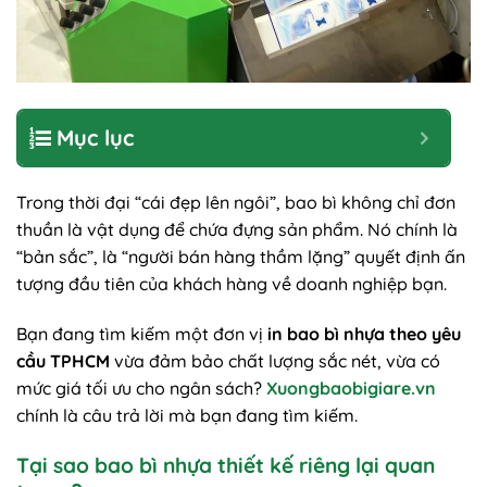
Mục lục
Trong thời đại “cái đẹp lên ngôi”, bao bì không chỉ đơn
thuần là vật dụng để chứa đựng sản phẩm. Nó chính là
“bản sắc”, là “người bán hàng thầm lặng” quyết định ấn
tượng đầu tiên của khách hàng về doanh nghiệp bạn.
Bạn đang tìm kiếm một đơn vị
in bao bì nhựa theo yêu
cầu TPHCM
vừa đảm bảo chất lượng sắc nét, vừa có
mức giá tối ưu cho ngân sách?
Xuongbaobigiare.vn
chính là câu trả lời mà bạn đang tìm kiếm.
Tại sao bao bì nhựa thiết kế riêng lại quan