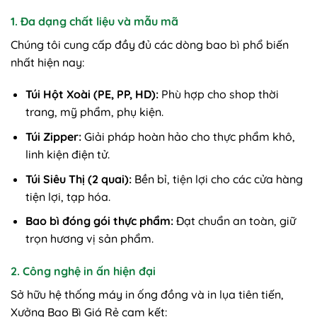
1. Đa dạng chất liệu và mẫu mã
Chúng tôi cung cấp đầy đủ các dòng bao bì phổ biến
nhất hiện nay:
Túi Hột Xoài (PE, PP, HD):
Phù hợp cho shop thời
trang, mỹ phẩm, phụ kiện.
Túi Zipper:
Giải pháp hoàn hảo cho thực phẩm khô,
linh kiện điện tử.
Túi Siêu Thị (2 quai):
Bền bỉ, tiện lợi cho các cửa hàng
tiện lợi, tạp hóa.
Bao bì đóng gói thực phẩm:
Đạt chuẩn an toàn, giữ
trọn hương vị sản phẩm.
2. Công nghệ in ấn hiện đại
Sở hữu hệ thống máy in ống đồng và in lụa tiên tiến,
Xưởng Bao Bì Giá Rẻ cam kết: