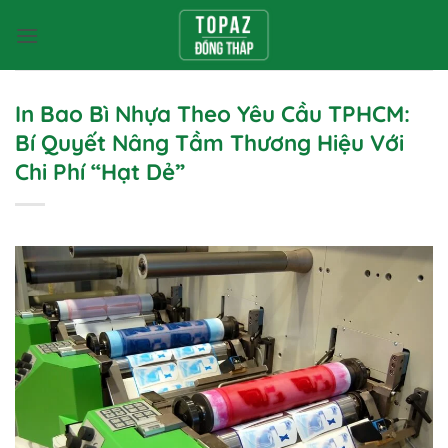
Bỏ
qua
nội
dung
In Bao Bì Nhựa Theo Yêu Cầu TPHCM:
Bí Quyết Nâng Tầm Thương Hiệu Với
Chi Phí “Hạt Dẻ”