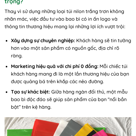
trọng?
Thay vì sử dụng những loại túi nilon trắng trơn không
nhãn mác, việc đầu tư vào bao bì có in ấn logo và
thông tin thương hiệu mang lại những lợi ích vượt trội:
Xây dựng sự chuyên nghiệp:
Khách hàng sẽ tin tưởng
hơn vào một sản phẩm có nguồn gốc, địa chỉ rõ
ràng.
Marketing hiệu quả với chi phí 0 đồng:
Mỗi chiếc túi
khách hàng mang đi là một lần thương hiệu của bạn
được quảng bá trên khắp các nẻo đường.
Tạo sự khác biệt:
Giữa hàng ngàn đối thủ, một mẫu
bao bì độc đáo sẽ giúp sản phẩm của bạn “nổi bần
bật” trên kệ hàng.