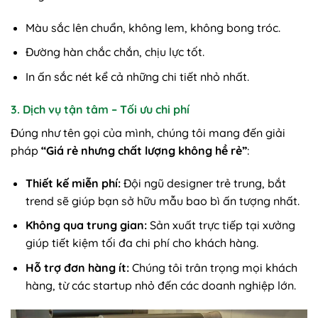
Màu sắc lên chuẩn, không lem, không bong tróc.
Đường hàn chắc chắn, chịu lực tốt.
In ấn sắc nét kể cả những chi tiết nhỏ nhất.
3. Dịch vụ tận tâm – Tối ưu chi phí
Đúng như tên gọi của mình, chúng tôi mang đến giải
pháp
“Giá rẻ nhưng chất lượng không hề rẻ”
:
Thiết kế miễn phí:
Đội ngũ designer trẻ trung, bắt
trend sẽ giúp bạn sở hữu mẫu bao bì ấn tượng nhất.
Không qua trung gian:
Sản xuất trực tiếp tại xưởng
giúp tiết kiệm tối đa chi phí cho khách hàng.
Hỗ trợ đơn hàng ít:
Chúng tôi trân trọng mọi khách
hàng, từ các startup nhỏ đến các doanh nghiệp lớn.