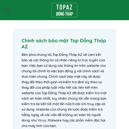
Bỏ
qua
nội
dung
Chính sách bảo mật Top Đồng Tháp
AZ
Bên phía chúng tôi,Top Đồng Tháp AZ sẽ cam kết
bảo vệ các thông tin cá nhân riêng tư trực tuyến của
bạn. Việc bạn sử dụng các thông tin trên website của
chúng tôi chính là việc bạn đồng ý với chính sách và
thực hiện chúng. Chính sách bảo mật này sẽ được
thay đổi theo thời gian và kiểm tra định kỳ theo sự
thay đổi của pháp luật. Hầu hết các liên kết trên
website của Top Đồng Tháp AZ đã được kiểm tra một
cách an toàn nhất, tuy nhiên chúng tôi vẫn mong bạn
kiểm tra lại kết nối một lần nữa trước khi truy cập và
sử dụng. Website của chúng tôi luôn được kiểm tra
hằng ngày về các vấn đề không an toàn tới người
dùng như Virus, Malware hay các phần mềm độc hại
cho máy tính của bạn.