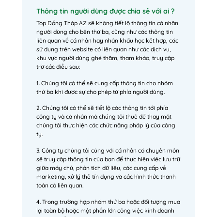
Thông tin người dùng được chia sẻ với ai ?
Top Đồng Tháp AZ sẽ không tiết lộ thông tin cá nhân
người dùng cho bên thứ ba, cũng như các thông tin
liên quan về cá nhân hay nhân khẩu học kết hợp, các
sử dụng trên website có liên quan như các dịch vụ,
khu vực người dùng ghé thăm, tham khảo, truy cập
trừ các điều sau:
1. Chúng tôi có thể sẽ cung cấp thông tin cho nhóm
thứ ba khi được sự cho phép từ phía người dùng.
2. Chúng tôi có thể sẽ tiết lộ các thông tin tới phía
công ty và cá nhân mà chúng tôi thuê để thay mặt
chúng tôi thực hiện các chức năng pháp lý của công
ty.
3. Công ty chúng tôi cùng với cá nhân có chuyên môn
sẽ truy cập thông tin của bạn để thực hiện việc lưu trữ
giữa máy chủ, phân tích dữ liệu, các cung cấp về
marketing, xử lý thẻ tín dụng và các hình thức thanh
toán có liên quan.
4. Trong trường hợp nhóm thứ ba hoặc đối tượng mua
lại toàn bộ hoặc một phần lớn công việc kinh doanh